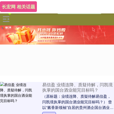
长宏网 相关话题
易信盈 业绩连降、质疑待解，闫凯境
执掌的国台酒业能完目标吗？
（原标题：业绩连降、质疑待解易信盈，
闫凯境执掌的国台酒业能完目标吗？） 曾
以“酱香新领袖”自居的贵州酒企国台酒业在
IPO失利之后随即陷入业绩下滑，2023年