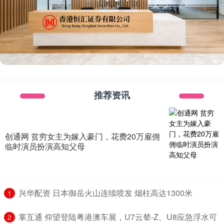
推荐资讯
创通网 贫穷女主为嫁入豪门，花费20万雇佣
临时演员扮演高知父母
​兴华配资 日本御岳火山连续喷发 烟柱高达1300米
1
​掌互通 仰望登陆粤港澳车展，U7云辇-Z、U8应急浮水可
2