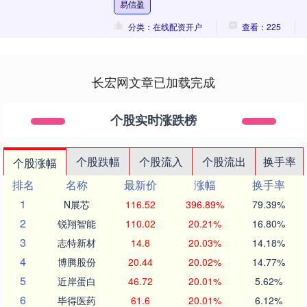
易信盈
至2....
分类：在线配资开户
查看：225
长宏网文章已加载完成
个股实时涨跌榜
个股跌幅
个股流入
个股流出
换手率
个股涨幅
排名
名称
最新价
涨幅
换手率
1
N展芯
116.52
396.89%
79.39%
2
锐翔智能
110.02
20.21%
16.80%
3
志特新材
14.8
20.03%
14.18%
4
博腾股份
20.44
20.02%
14.77%
5
近岸蛋白
46.72
20.01%
5.62%
6
毕得医药
61.6
20.01%
6.12%