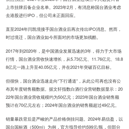
上市挂牌后备企业名单。2023年2月，有消息称国台酒业考虑
去港股进行IPO，但公司未正面回应。
直至2024年闫凯境接手国台酒业后再次传出IPO消息。然而，
时过境迁，国台酒业如今所面对的市场更加残酷。
2017年到2020年，是中国酒业发展迅速的3年，得力于大市场
行情，国台酒业营收快速增长，从5.73亿元、11.76亿元、18.8
8亿元一路上升至40.05亿元，并在2021年突破百亿目标。
但很快，国台酒业迅速走向“下行通道”，从此公司再也没有公
布其年度销售额数据。据文轩指数白酒行业营销数据显示：20
22年国台酒业营收规模约为50亿元；2023年国台酒业销售额
预计在70亿元左右；2024年国台酒业的销售额超过49亿元。
销量暴跌背后是严峻的产品价格倒挂问题。2024年易信盈，以
国台国标酒（500ml）为例，官方指导价约599元/瓶，但部分