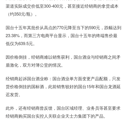
渠道实际成交价低至300-400元，甚至接近经销商的拿货成本
（约350元/瓶）。
国台十五年其批价从高点的770元降至当下的590元，跌幅达到
23.38%，而第三方电商平台显示，国台十五年的终端售价最
低仅为639.5元。
因价格倒挂，经销商难以销售获利，国台酒业与经销商之间矛
盾激化，双方对簿公堂的情况。
经销商起诉国台酒业称：国台酒业单方面变更产品配额，只发
货价格倒挂的国标酒，此前销售较好的国台15年和国台龙酒延
迟发货。
此外，还有经销商曾反馈，国台区域经理、业务员等甚至要求
经销商购买国台实控人关联企业天士力集团下的产品。