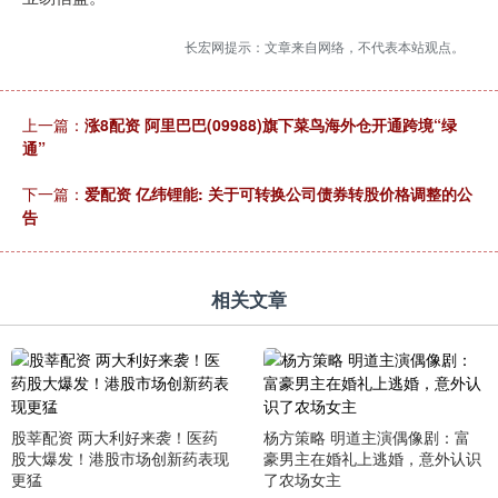
长宏网提示：文章来自网络，不代表本站观点。
上一篇：
涨8配资 阿里巴巴(09988)旗下菜鸟海外仓开通跨境“绿
通”
下一篇：
爱配资 亿纬锂能: 关于可转换公司债券转股价格调整的公
告
相关文章
股莘配资 两大利好来袭！医药
杨方策略 明道主演偶像剧：富
股大爆发！港股市场创新药表现
豪男主在婚礼上逃婚，意外认识
更猛
了农场女主