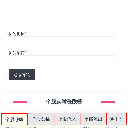
你的昵称
*
你的邮箱
*
提交评论
个股实时涨跌榜
个股跌幅
个股流入
个股流出
换手率
个股涨幅