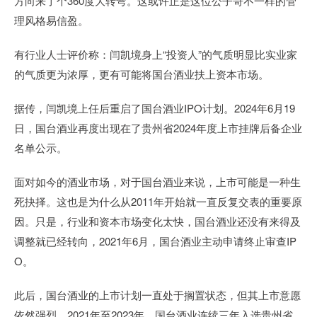
方向来了个360度大转弯。这或许正是这位公子哥不一样的管
理风格易信盈。
有行业人士评价称：闫凯境身上“投资人”的气质明显比实业家
的气质更为浓厚，更有可能将国台酒业扶上资本市场。
据传，闫凯境上任后重启了国台酒业IPO计划。2024年6月19
日，国台酒业再度出现在了贵州省2024年度上市挂牌后备企业
名单公示。
面对如今的酒业市场，对于国台酒业来说，上市可能是一种生
死抉择。这也是为什么从2011年开始就一直反复交表的重要原
因。只是，行业和资本市场变化太快，国台酒业还没有来得及
调整就已经转向，2021年6月，国台酒业主动申请终止审查IP
O。
此后，国台酒业的上市计划一直处于搁置状态，但其上市意愿
依然强烈。2021年至2023年，国台酒业连续三年入选贵州省