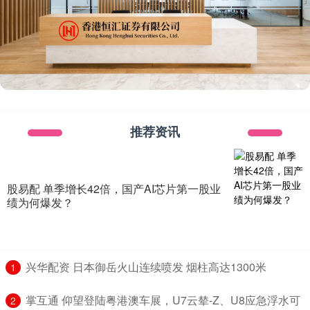
推荐资讯
股易配 单季增长42倍，国产AI芯片第一股业
绩为何爆发？
​兴华配资 日本御岳火山连续喷发 烟柱高达1300米
1
​掌互通 仰望登陆粤港澳车展，U7云辇-Z、U8应急浮水可
2