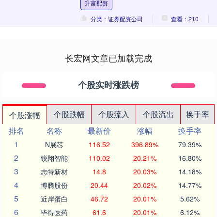
升富配资
求墨方....
分类：证券配资公司
查看：210
长宏网文章已加载完成
个股实时涨跌榜
个股跌幅
个股流入
个股流出
换手率
个股涨幅
排名
名称
最新价
涨幅
换手率
1
N展芯
116.52
396.89%
79.39%
2
锐翔智能
110.02
20.21%
16.80%
3
志特新材
14.8
20.03%
14.18%
4
博腾股份
20.44
20.02%
14.77%
5
近岸蛋白
46.72
20.01%
5.62%
6
毕得医药
61.6
20.01%
6.12%