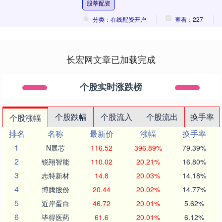
股莘配资
前。港股市场创....
分类：在线配资开户
查看：227
长宏网文章已加载完成
个股实时涨跌榜
个股跌幅
个股流入
个股流出
换手率
个股涨幅
排名
名称
最新价
涨幅
换手率
1
N展芯
116.52
396.89%
79.39%
2
锐翔智能
110.02
20.21%
16.80%
3
志特新材
14.8
20.03%
14.18%
4
博腾股份
20.44
20.02%
14.77%
5
近岸蛋白
46.72
20.01%
5.62%
6
毕得医药
61.6
20.01%
6.12%