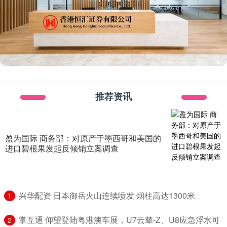
推荐资讯
盈为国际 商务部：对原产于墨西哥和美国的
进口碧根果发起反倾销立案调查
​兴华配资 日本御岳火山连续喷发 烟柱高达1300米
1
​掌互通 仰望登陆粤港澳车展，U7云辇-Z、U8应急浮水可
2