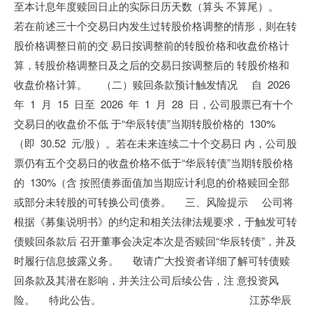
至本计息年度赎回日止的实际日历天数（算头 不算尾）。
若在前述三十个交易日内发生过转股价格调整的情形，则在转
股价格调整日前的交 易日按调整前的转股价格和收盘价格计
算，转股价格调整日及之后的交易日按调整后的 转股价格和
收盘价格计算。 （二）赎回条款预计触发情况 自 2026
年 1 月 15 日至 2026 年 1 月 28 日，公司股票已有十个
交易日的收盘价不低 于“华辰转债”当期转股价格的 130%
（即 30.52 元/股）。若在未来连续二十个交易日 内，公司股
票仍有五个交易日的收盘价格不低于“华辰转债”当期转股价格
的 130%（含 按照债券面值加当期应计利息的价格赎回全部
或部分未转股的可转换公司债券。 三、风险提示 公司将
根据《募集说明书》的约定和相关法律法规要求，于触发可转
债赎回条款后 召开董事会决定本次是否赎回“华辰转债”，并及
时履行信息披露义务。 敬请广大投资者详细了解可转债赎
回条款及其潜在影响，并关注公司后续公告，注 意投资风
险。 特此公告。 江苏华辰