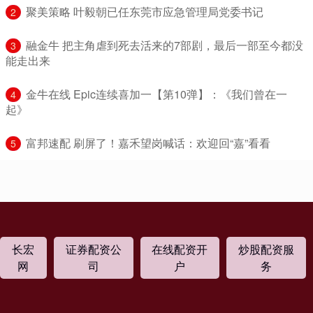
​聚美策略 叶毅朝已任东莞市应急管理局党委书记
2
​融金牛 把主角虐到死去活来的7部剧，最后一部至今都没
3
能走出来
​金牛在线 Epic连续喜加一【第10弹】：《我们曾在一
4
起》
​富邦速配 刷屏了！嘉禾望岗喊话：欢迎回“嘉”看看
5
长宏
证券配资公
在线配资开
炒股配资服
网
司
户
务