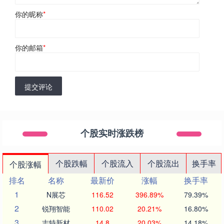
你的昵称
*
你的邮箱
*
提交评论
个股实时涨跌榜
个股跌幅
个股流入
个股流出
换手率
个股涨幅
排名
名称
最新价
涨幅
换手率
1
N展芯
116.52
396.89%
79.39%
2
锐翔智能
110.02
20.21%
16.80%
3
志特新材
14.8
20.03%
14.18%