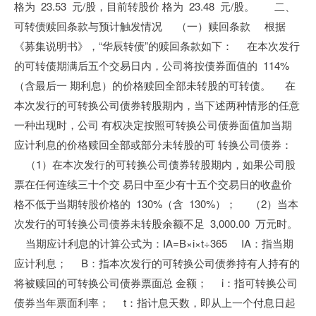
格为 23.53 元/股，目前转股价 格为 23.48 元/股。 二、
可转债赎回条款与预计触发情况 （一）赎回条款 根据
《募集说明书》，“华辰转债”的赎回条款如下： 在本次发行
的可转债期满后五个交易日内，公司将按债券面值的 114%
（含最后一 期利息）的价格赎回全部未转股的可转债。 在
本次发行的可转换公司债券转股期内，当下述两种情形的任意
一种出现时，公司 有权决定按照可转换公司债券面值加当期
应计利息的价格赎回全部或部分未转股的可 转换公司债券：
（1）在本次发行的可转换公司债券转股期内，如果公司股
票在任何连续三十个交 易日中至少有十五个交易日的收盘价
格不低于当期转股价格的 130%（含 130%）； （2）当本
次发行的可转换公司债券未转股余额不足 3,000.00 万元时。
当期应计利息的计算公式为：IA=B×i×t÷365 IA：指当期
应计利息； B：指本次发行的可转换公司债券持有人持有的
将被赎回的可转换公司债券票面总 金额； i：指可转换公司
债券当年票面利率； t：指计息天数，即从上一个付息日起