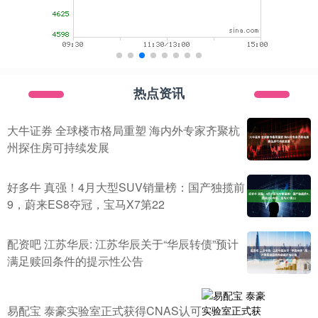
热点资讯
大牛证券 全球楼市格局重塑 海内外专家齐聚杭
州探住房可持续发展
好多牛 真强！4月大型SUV销量榜：国产独揽前
9，蔚来ES8夺冠，宝马X7第22
配资吧 江苏华辰: 江苏华辰关于“华辰转债”预计
满足赎回条件的提示性公告
易配宝 泰豪实验室正式获得CNAS认可