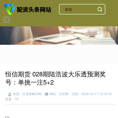
恒信期货 028期陆浩波大乐透预测奖
号：单挑一注5+2
来源：亿资策略官网
网站：长宏网
日期：2026-03-17 19:16:16
查看：79