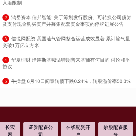
入境限制
​鸿岳资本 信邦智能: 关于筹划发行股份、可转换公司债券
2
及支付现金购买资产并募集配套资金事项的停牌进展公告
​信悦网配资 我国油气管网整合运营成效显著 累计输气量
3
突破1万亿立方米
​华夏理财 泽连斯基喊话特朗普来基辅有何目的 讨论和平
4
协议
​牛操盘 6月10日闻泰转债下跌0.24%，转股溢价率50.3%
5
长宏
证券配资公
在线配资开
炒股配资服
网
司
户
务