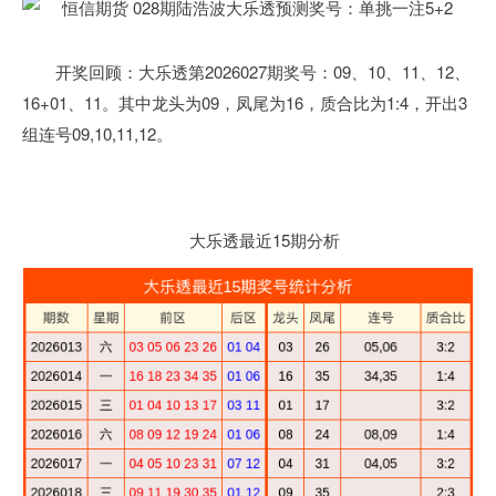
开奖回顾：大乐透第2026027期奖号：09、10、11、12、
16+01、11。其中龙头为09，凤尾为16，质合比为1:4，开出3
组连号09,10,11,12。
大乐透最近15期分析