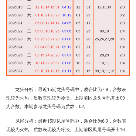
龙头分析：最近15期龙头号码中，质合比为7:8，合数表
现较为火热，质数表现较为冷淡。上期前区龙头号码开出09，
为合数。本期参考龙头号码为质数：02。
凤尾分析：最近15期凤尾号码中，质合比为6:9，合数表
现较为火热，质数表现较为冷淡。上期前区凤尾号码开出16，