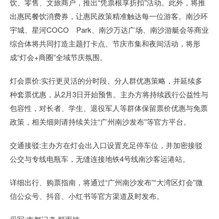
饮、零售、文旅商户，推出“凭票根享折扣”活动。此外，将推
出惠民餐饮消费券，让惠民政策精准触达每一位游客。南沙环
宇城、星河COCO Park、南沙万达广场、南沙游艇会等商业
综合体将共同打造主题打卡点、节庆市集和夜间活动，将形
成“灯会+商圈”全域节庆氛围。
灯会票价:实行更灵活的分时段、分人群优惠策略，并延续多
种套票优惠，从2月3日开始预售。主办方将持续践行公益性与
包容性，对长者、学生、退役军人等群体保留票价优惠与免票
政策，相关细则请持续关注“广州南沙发布”等官方平台。
交通接驳:主办方在灯会出入口设置充足停车位，并加密接驳
公交与专线电瓶车，无缝连接地铁4号线南沙客运港站。
详细出行、购票指南，将通过“广州南沙发布”“大湾区灯会”微
信公众号、抖音、小红书等官方渠道及时发布。