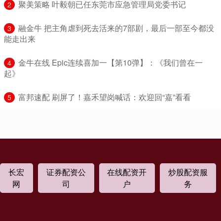
​聚美策略 叶毅朝已任东莞市应急管理局党委书记
2
​融金牛 把主角虐到死去活来的7部剧，最后一部至今都没
3
能走出来
​金牛在线 Epic连续喜加一【第10弹】：《我们曾在一
4
起》
​富邦速配 刷屏了！嘉禾望岗喊话：欢迎回“嘉”看看
5
长宏
证券配资公
在线配资开
炒股配资服
网
司
户
务