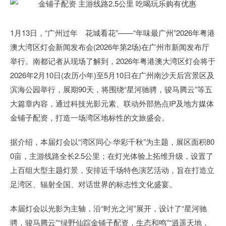
1月13日，“广州过年 花城看花”——“年味最广州”2026年粤港
澳大湾区灯会新闻发布会(2026年第2场)在广州市新闻发布厅
举行。南都记者从现场了解到，2026年粤港澳大湾区灯会将于
2026年2月10日(农历小年)至5月10日在广州南沙天后宫景区及
滨海公园举行，展期90天，将围绕“星河驰骋，骏马腾云”等五
大篇章内容，通过科技光影元素、联动外部热点IP及地方媒体
金铺子配资，打造一场湾区地标性的文旅盛会。
据介绍，本届灯会以“湾区同心·华彩千秋”为主题，展区面积80
0亩，主游线路全长2.5公里；在灯光体验上拓维升级，设置了
上百组大型主题灯景，安排近千场特色演艺活动，旨在打造立
足湾区、辐射全国、对话世界的标志性文化盛宴。
本届灯会以光影为主轴，沿“时光之河”展开，设计了“星河驰
骋，骏马腾云”“绿野仙踪金铺子配资，生态和鸣”“逍遥天地，