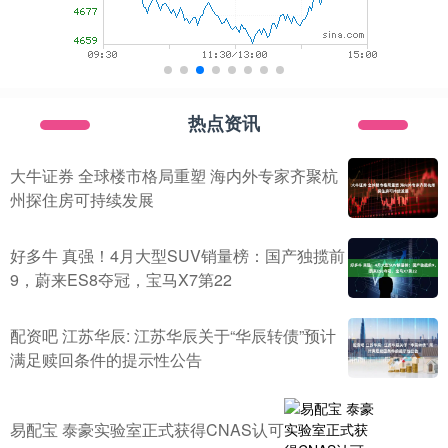
热点资讯
大牛证券 全球楼市格局重塑 海内外专家齐聚杭
州探住房可持续发展
好多牛 真强！4月大型SUV销量榜：国产独揽前
9，蔚来ES8夺冠，宝马X7第22
配资吧 江苏华辰: 江苏华辰关于“华辰转债”预计
满足赎回条件的提示性公告
易配宝 泰豪实验室正式获得CNAS认可