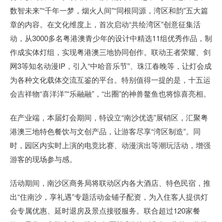
数智未来”“千年一梦，烟火人间”“同根同源，湾区和韵”五大篇
章的内容。在文化维度上，首次启动“共绘湾区”创意征集活
动，从3000多名粤港澳青少年的设计中精选11组优秀作品，制
作成实体灯组，实现粤港澳三地协同创作。联动王者荣耀、剑
网3等知名动漫IP，引入“中哈音乐节”、珠江春晚等，让灯会成
为各种文化载体交流互鉴的平台。特别值得一提的是，十五运
会吉祥物“喜洋洋”“乐融融”，“出圈”的神兽鳌鱼也将惊喜亮相。
在产业端，本届灯会期间，特设立“南沙优选”展销区，汇聚粤
港澳三地特色餐饮与文创产品，让游客尽享“湾区制造”。同
时，园区内实时上演的电竞比赛、动漫演出等潮玩活动，增强
游客的现场参与感。
活动期间，南沙区商务局将联动区内各大酒店、特色民宿，推
出“住南沙，享礼遇”专题活动金铺子配资，为入住客人提供灯
会专属优惠、延时退房及景点接驳服务。联合超过120家餐