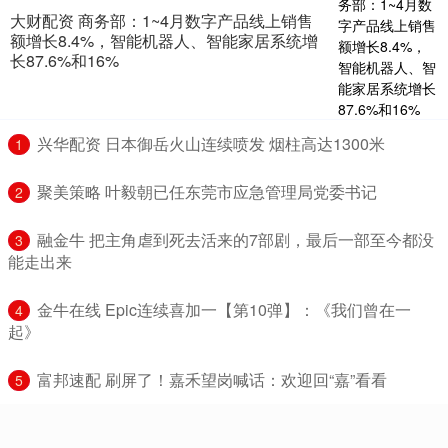
大财配资 商务部：1~4月数字产品线上销售
额增长8.4%，智能机器人、智能家居系统增
长87.6%和16%
​兴华配资 日本御岳火山连续喷发 烟柱高达1300米
1
​聚美策略 叶毅朝已任东莞市应急管理局党委书记
2
​融金牛 把主角虐到死去活来的7部剧，最后一部至今都没
3
能走出来
​金牛在线 Epic连续喜加一【第10弹】：《我们曾在一
4
起》
​富邦速配 刷屏了！嘉禾望岗喊话：欢迎回“嘉”看看
5