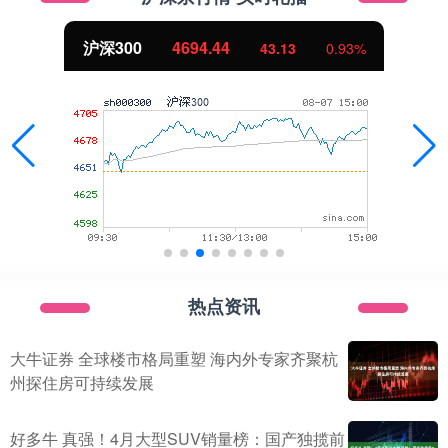
深300
4694.44
43.13
0.93%
热点资讯
大牛证券 全球楼市格局重塑 海内外专家齐聚杭
州探住房可持续发展
好多牛 真强！4月大型SUV销量榜：国产独揽前