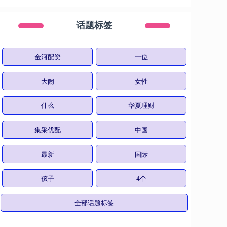
话题标签
金河配资
一位
大闹
女性
什么
华夏理财
集采优配
中国
最新
国际
孩子
4个
全部话题标签